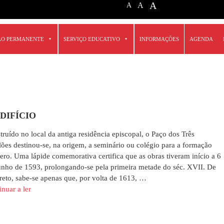
A
A
A
ÃO PERMANENTE
SERVIÇO EDUCATIVO
INFORMAÇÕES
AGENDA
EDIFÍCIO
truído no local da antiga residência episcopal, o Paço dos Três
lões destinou-se, na origem, a seminário ou colégio para a formação
lero. Uma lápide comemorativa certifica que as obras tiveram início a 6
unho de 1593, prolongando-se pela primeira metade do séc. XVII. De
reto, sabe-se apenas que, por volta de 1613, …
inuar a ler
"O
EDIFÍCIO"