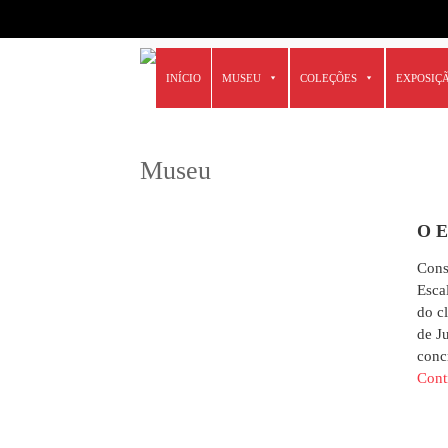
6666
Skip
INÍCIO
MUSEU
COLEÇÕES
EXPOSIÇ
to
content
Museu
O 
Cons
Esca
do c
de J
conc
Cont