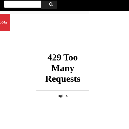
Procurar
Procurar
por:
LOJA