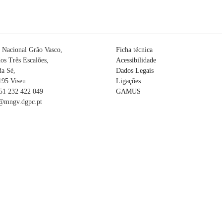
 Nacional Grão Vasco,
Ficha técnica
os Três Escalões,
Acessibilidade
da Sé,
Dados Legais
195 Viseu
Ligações
351 232 422 049
GAMUS
mngv.dgpc.pt