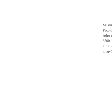
Museu
Paço d
Adro 
3500-
T.: +
mngv@