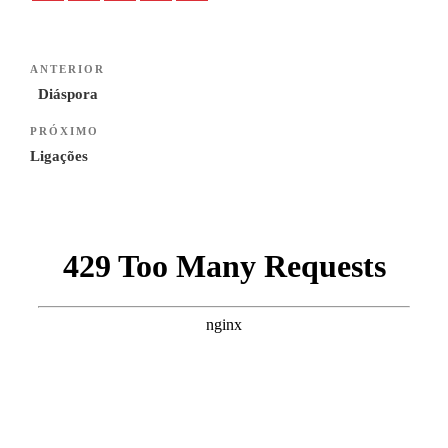
Navegação
Previous
ANTERIOR
de
Post
Diáspora
artigos
Next
PRÓXIMO
Post
Ligações