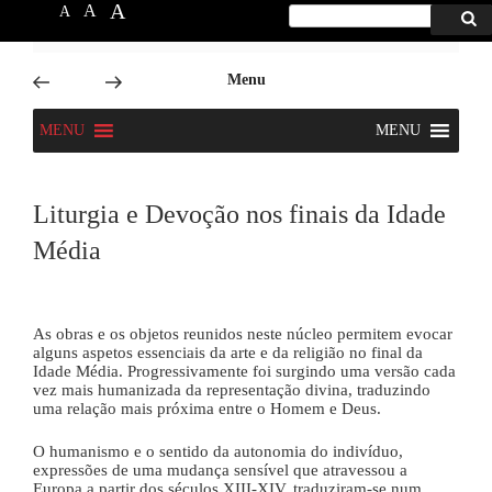
A
A
A
Procurar
Proc
por:
6666
Skip
Menu
to
content
MENU
MENU
Liturgia e Devoção nos finais da Idade
Média
As obras e os objetos reunidos neste núcleo permitem evocar
alguns aspetos essenciais da arte e da religião no final da
Idade Média. Progressivamente foi surgindo uma versão cada
vez mais humanizada da representação divina, traduzindo
uma relação mais próxima entre o Homem e Deus.
O humanismo e o sentido da autonomia do indivíduo,
expressões de uma mudança sensível que atravessou a
Europa a partir dos séculos XIII-XIV, traduziram-se num