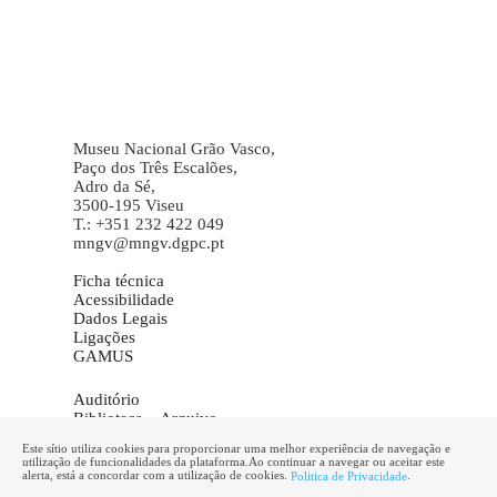
Museu Nacional Grão Vasco,
Paço dos Três Escalões,
Adro da Sé,
3500-195 Viseu
T.: +351 232 422 049
mngv@mngv.dgpc.pt
Ficha técnica
Acessibilidade
Dados Legais
Ligações
GAMUS
Auditório
Biblioteca – Arquivo
Galeria de Imagens
Este sítio utiliza cookies para proporcionar uma melhor experiência de navegação e
Informações
utilização de funcionalidades da plataforma.Ao continuar a navegar ou aceitar este
Marcação de visitas
alerta, está a concordar com a utilização de cookies.
.
Politica de Privacidade