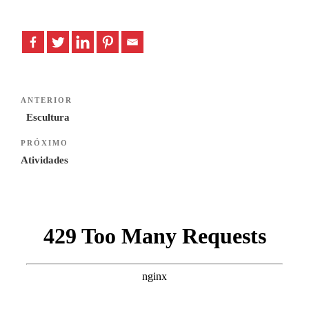
Navegação
Previous
ANTERIOR
de
Post
Escultura
artigos
Next
PRÓXIMO
Post
Atividades