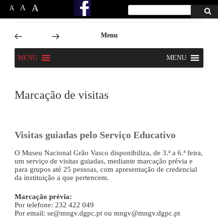
A
A
A
Procurar
Proc
por:
6666
Skip
Menu
to
content
MENU
MENU
Marcação de visitas
Visitas guiadas pelo Serviço Educativo
O Museu Nacional Grão Vasco disponibiliza, de 3.ª a 6.ª feira,
um serviço de visitas guiadas, mediante marcação prévia e
para grupos até 25 pessoas, com apresentação de credencial
da instituição a que pertencem.
Marcação prévia:
Por telefone: 232 422 049
Por email: se@mngv.dgpc.pt ou mngv@mngv.dgpc.pt