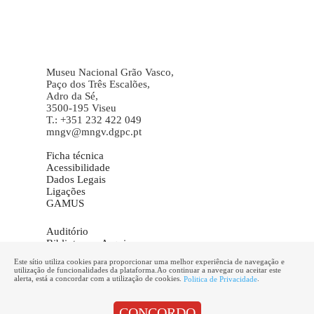
Museu Nacional Grão Vasco,
Paço dos Três Escalões,
Adro da Sé,
3500-195 Viseu
T.: +351 232 422 049
mngv@mngv.dgpc.pt
Ficha técnica
Acessibilidade
Dados Legais
Ligações
GAMUS
Auditório
Biblioteca – Arquivo
Galeria de Imagens
Este sítio utiliza cookies para proporcionar uma melhor experiência de navegação e
Informações
utilização de funcionalidades da plataforma.Ao continuar a navegar ou aceitar este
Marcação de visitas
alerta, está a concordar com a utilização de cookies.
.
Politica de Privacidade
CONCORDO