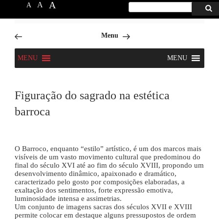
A
A
A
Procurar
Proc
por:
6666
Skip
Menu
to
content
MENU
MENU
Figuração do sagrado na estética
barroca
O Barroco, enquanto “estilo” artístico, é um dos marcos mais
visíveis de um vasto movimento cultural que predominou do
final do século XVI até ao fim do século XVIII, propondo um
desenvolvimento dinâmico, apaixonado e dramático,
caracterizado pelo gosto por composições elaboradas, a
exaltação dos sentimentos, forte expressão emotiva,
luminosidade intensa e assimetrias.
Um conjunto de imagens sacras dos séculos XVII e XVIII
permite colocar em destaque alguns pressupostos de ordem