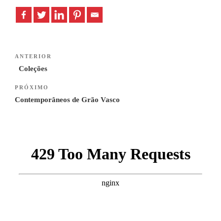
Navegação
Previous
ANTERIOR
de
Post
Coleções
artigos
Next
PRÓXIMO
Post
Contemporâneos de Grão Vasco