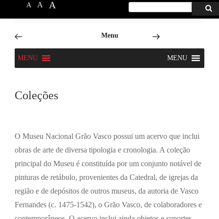
A
A
A
Procurar
Proc
por:
6666
Skip
Menu
to
content
MENU
MENU
Coleções
O Museu Nacional Grão Vasco possui um acervo que inclui
obras de arte de diversa tipologia e cronologia. A coleção
principal do Museu é constituída por um conjunto notável de
pinturas de retábulo, provenientes da Catedral, de igrejas da
região e de depósitos de outros museus, da autoria de Vasco
Fernandes (c. 1475-1542), o Grão Vasco, de colaboradores e
contemporâneos. O acervo inclui ainda objetos e suportes