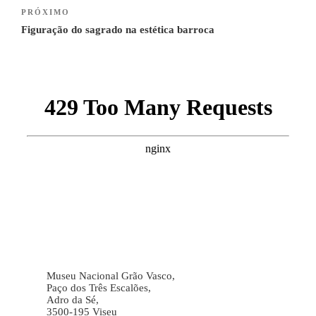
artigos
Next
PRÓXIMO
Post
Figuração do sagrado na estética barroca
Museu Nacional Grão Vasco,
Paço dos Três Escalões,
Adro da Sé,
3500-195 Viseu