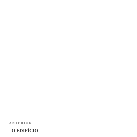
Navegação
Previous
ANTERIOR
de
Post
O EDIFÍCIO