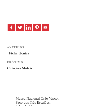
Navegação
Previous
ANTERIOR
de
Post
Ficha técnica
artigos
Next
PRÓXIMO
Post
Coleções Matriz
Museu Nacional Grão Vasco,
Paço dos Três Escalões,