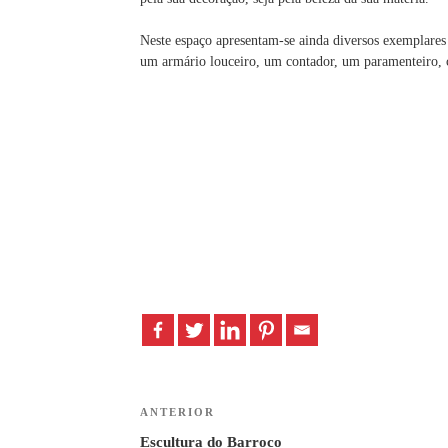
Neste espaço apresentam-se ainda diversos exemplares 
um armário louceiro, um contador, um paramenteiro, c
Navegação
ANTERIOR
Previous
Post
de
Escultura do Barroco