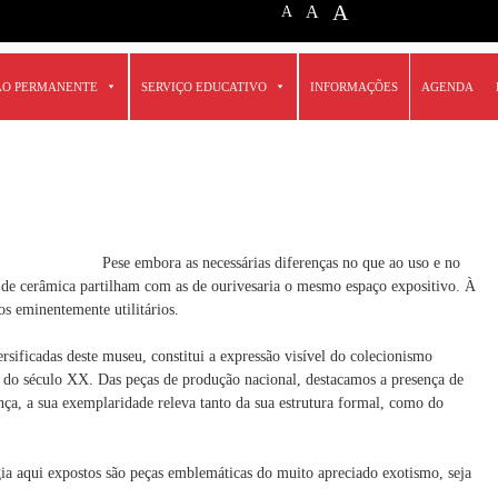
A
A
A
ÃO PERMANENTE
SERVIÇO EDUCATIVO
INFORMAÇÕES
AGENDA
Pese embora as necessárias diferenças no que ao uso e no
ão de cerâmica partilham com as de ourivesaria o mesmo espaço expositivo. À
tos eminentemente utilitários.
sificadas deste museu, constitui a expressão visível do colecionismo
s do século XX. Das peças de produção nacional, destacamos a presença de
ça, a sua exemplaridade releva tanto da sua estrutura formal, como do
gia aqui expostos são peças emblemáticas do muito apreciado exotismo, seja