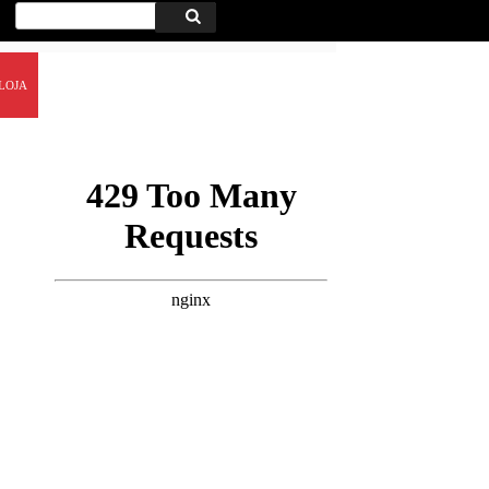
Procurar
Procurar
por:
LOJA