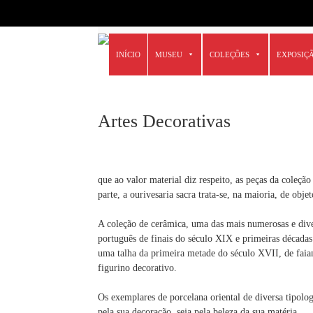
6666
Skip
INÍCIO
MUSEU
COLEÇÕES
EXPOSIÇ
to
content
Artes Decorativas
que ao valor material diz respeito, as peças da coleç
parte, a ourivesaria sacra trata-se, na maioria, de obje
A coleção de cerâmica, uma das mais numerosas e diver
português de finais do século XIX e primeiras década
uma talha da primeira metade do século XVII, de faian
figurino decorativo.
Os exemplares de porcelana oriental de diversa tipolo
pela sua decoração, seja pela beleza da sua matéria.