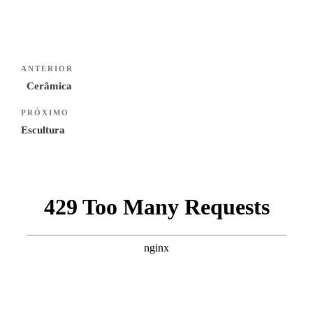
Navegação
Previous
ANTERIOR
de
Post
Cerâmica
artigos
Next
PRÓXIMO
Post
Escultura