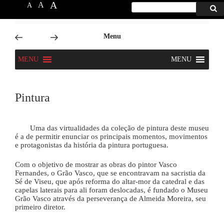
A
A
A
Procurar
Proc
por:
6666
Skip
Menu
to
content
MENU
MENU
Pintura
Uma das virtualidades da coleção de pintura deste museu
é a de permitir enunciar os principais momentos, movimentos
e protagonistas da história da pintura portuguesa.
Com o objetivo de mostrar as obras do pintor Vasco
Fernandes, o Grão Vasco, que se encontravam na sacristia da
Sé de Viseu, que após reforma do altar-mor da catedral e das
capelas laterais para ali foram deslocadas, é fundado o Museu
Grão Vasco através da perseverança de Almeida Moreira, seu
primeiro diretor.