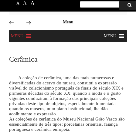
A
A
A
Procurar
Proc
por:
6666
Skip
Menu
to
content
MENU
MENU
Cerâmica
A coleção de cerâmica, uma das mais numerosas e
diversificadas do acervo do museu, constitui a expressão
visível do colecionismo português de finais do século XIX e
primeiras décadas do século XX, quando a moda e o gosto
vigentes conduziram à formação das principais coleções
privadas deste tipo de objetos, especialmente fomentada
quando os museus, num plano institucional, lhe dão
acolhimento e expressão.
As coleções de cerâmica do Museu Nacional Grão Vasco são
essencialmente de três tipos: porcelanas orientais, faiança
portuguesa e cerâmica europeia.