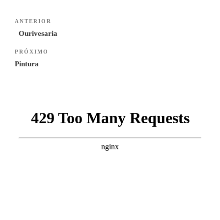
Navegação
Previous
ANTERIOR
de
Post
Ourivesaria
artigos
Next
PRÓXIMO
Post
Pintura