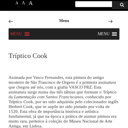
A
A
A
Procurar
Proc
por:
6666
Skip
Menu
to
content
MENU
MENU
Tríptico Cook
Assinada por Vasco Fernandes, esta pintura do antigo
mosteiro de São Francisco de Orgens é a primeira assinatura
que chegou até nós, com a grafia VASCO FRZ. Esta
assinatura surge numa das três tábuas que formam o Tríptico
da
Lamentação com Santos Franciscanos
, conhecido por
Tríptico Cook, por ter sido adquirida pelo colecionador inglês
Herbert Cook, que se supõe ter sido pintado por volta de
1520. Esta obra de importância histórica e artística
fundamental, já que na época a prática de assinar pintura era
muito rara, pertence à coleção do Museu Nacional de Arte
Antiga, em Lisboa.