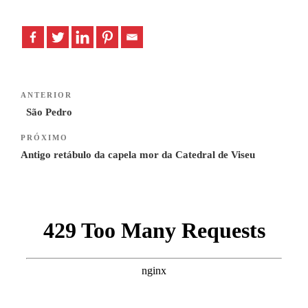
Navegação
Previous
ANTERIOR
de
Post
São Pedro
artigos
Next
PRÓXIMO
Post
Antigo retábulo da capela mor da Catedral de Viseu