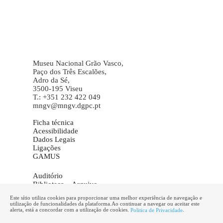
Museu Nacional Grão Vasco,
Paço dos Três Escalões,
Adro da Sé,
3500-195 Viseu
T.: +351 232 422 049
mngv@mngv.dgpc.pt
Ficha técnica
Acessibilidade
Dados Legais
Ligações
GAMUS
Auditório
Biblioteca – Arquivo
Galeria de Imagens
Este sítio utiliza cookies para proporcionar uma melhor experiência de navegação e
Informações
utilização de funcionalidades da plataforma.Ao continuar a navegar ou aceitar este
Marcação de visitas
alerta, está a concordar com a utilização de cookies.
.
Politica de Privacidade