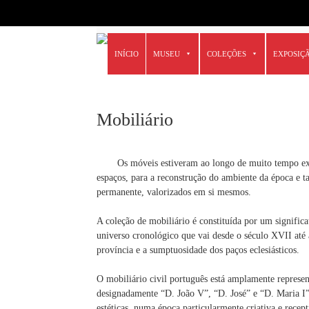
6666
Skip
INÍCIO
MUSEU
COLEÇÕES
EXPOSIÇ
to
content
Mobiliário
Os móveis estiveram ao longo de muito tempo exp
espaços, para a reconstrução do ambiente da época e
permanente, valorizados em si mesmos.
A coleção de mobiliário é constituída por um signific
universo cronológico que vai desde o século XVII até
província e a sumptuosidade dos paços eclesiásticos.
O mobiliário civil português está amplamente represe
designadamente “D. João V”, “D. José” e “D. Maria I”
estéticas, numa época particularmente criativa e recept