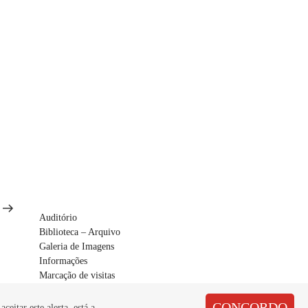
ext
ost
Auditório
Biblioteca – Arquivo
Galeria de Imagens
Informações
Marcação de visitas
CONCORDO
eitar este alerta, está a