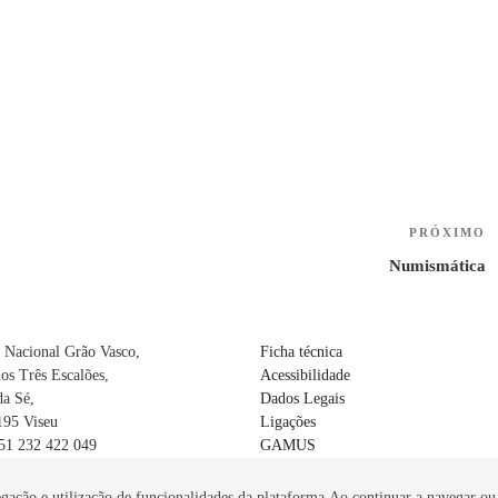
PRÓXIMO
N
P
Numismática
 Nacional Grão Vasco,
Ficha técnica
os Três Escalões,
Acessibilidade
da Sé,
Dados Legais
195 Viseu
Ligações
351 232 422 049
GAMUS
mngv.dgpc.pt
gação e utilização de funcionalidades da plataforma.Ao continuar a navegar ou ac