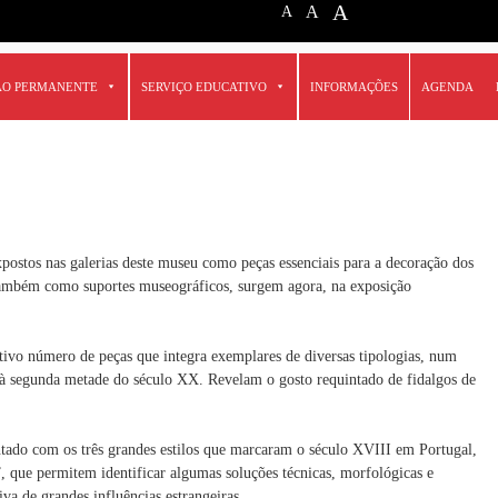
A
A
A
ÃO PERMANENTE
SERVIÇO EDUCATIVO
INFORMAÇÕES
AGENDA
ostos nas galerias deste museu como peças essenciais para a decoração dos
 também como suportes museográficos, surgem agora, na exposição
ativo número de peças que integra exemplares de diversas tipologias, num
 à segunda metade do século XX. Revelam o gosto requintado de fidalgos de
ntado com os três grandes estilos que marcaram o século XVIII em Portugal,
, que permitem identificar algumas soluções técnicas, morfológicas e
iva de grandes influências estrangeiras.