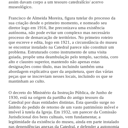
assim davam corpo a um tesouro catedralício/ acervo
museológico.
Francisco de Almeida Moreira, figura tutelar do processo da
sua criação desde o primeiro momento, e nomeado seu
diretor logo em 1916, lhe preconizava uma existência
autónoma, não pode evitar um complexo mas necessário
processo de demarcação de territórios. No primeiro roteiro
que escreve e edita, logo em 1921, a circunstância do museu
se encontrar instalado na Catedral parece não constituir um
problema. Estruturado como instrumento de uma visita
guiada, propõe uma deambulação pelo templo, sacristia, coro
alto e claustro superior, mantendo não apenas estas
designações como título, mas incluindo também uma
abordagem explicativa quer da arquitetura, quer das várias
peças que se inscreviam nesses locais, incluindo os que se
mantinham ao culto.
O decreto do Ministério da Instrução Pública, de Junho de
1930, está na origem da partilha do antigo tesouro da
Catedral por duas entidades distintas. Esta questão surge no
âmbito do pedido de retorno de um vasto património móvel e
imóvel à tutela da Igreja. Em 1932, um parecer da Comissão
Jurisdicional dos bens cultuais, vem fundamentar, a
legitimidade da existência do museu, ainda em parte instalado
nas dependências anexas da Catedral, e defender a autonomia