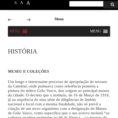
A
A
A
Procurar
Proc
por:
6666
Skip
Menu
to
content
MENU
MENU
HISTÓRIA
MUSEU E COLEÇÕES
Um longo e interessante processo de apropriação do tesouro
da Catedral, onde pontuava como referência primeira a
pintura do mítico Grão Vasco, deu origem ao principal museu
da cidade. O decreto que o instituiu, de 16 de Março de 1916,
já na sequência de uma série de diligências de âmbito
nacional e local com a mesma finalidade, não só prevê a
criação de um novo organismo com a designação de Museu
de Grão Vasco, como especifica que o seu acervo incluirá “os
valiosos quadros existentes na Sé de Viseu (…) o tesouro do