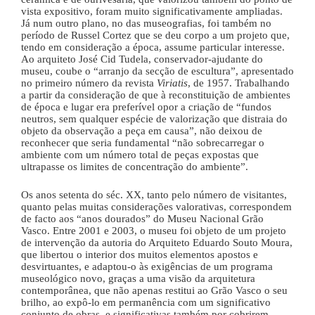
vista expositivo, foram muito significativamente ampliadas.
Já num outro plano, no das museografias, foi também no
período de Russel Cortez que se deu corpo a um projeto que,
tendo em consideração a época, assume particular interesse.
Ao arquiteto José Cid Tudela, conservador-ajudante do
museu, coube o “arranjo da secção de escultura”, apresentado
no primeiro número da revista
Viriatis
, de 1957. Trabalhando
a partir da consideração de que à reconstituição de ambientes
de época e lugar era preferível opor a criação de “fundos
neutros, sem qualquer espécie de valorização que distraia do
objeto da observação a peça em causa”, não deixou de
reconhecer que seria fundamental “não sobrecarregar o
ambiente com um número total de peças expostas que
ultrapasse os limites de concentração do ambiente”.
Os anos setenta do séc. XX, tanto pelo número de visitantes,
quanto pelas muitas considerações valorativas, correspondem
de facto aos “anos dourados” do Museu Nacional Grão
Vasco. Entre 2001 e 2003, o museu foi objeto de um projeto
de intervenção da autoria do Arquiteto Eduardo Souto Moura,
que libertou o interior dos muitos elementos apostos e
desvirtuantes, e adaptou-o às exigências de um programa
museológico novo, graças a uma visão da arquitetura
contemporânea, que não apenas restitui ao Grão Vasco o seu
brilho, ao expô-lo em permanência com um significativo
conjunto de obras, e significativas também por cobrirem