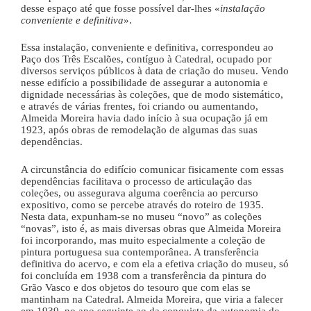
desse espaço até que fosse possível dar-lhes «
instalação
conveniente e definitiva
».
Essa instalação, conveniente e definitiva, correspondeu ao
Paço dos Três Escalões, contíguo à Catedral, ocupado por
diversos serviços públicos à data de criação do museu. Vendo
nesse edifício a possibilidade de assegurar a autonomia e
dignidade necessárias às coleções, que de modo sistemático,
e através de várias frentes, foi criando ou aumentando,
Almeida Moreira havia dado início à sua ocupação já em
1923, após obras de remodelação de algumas das suas
dependências.
A circunstância do edifício comunicar fisicamente com essas
dependências facilitava o processo de articulação das
coleções, ou assegurava alguma coerência ao percurso
expositivo, como se percebe através do roteiro de 1935.
Nesta data, expunham-se no museu “novo” as coleções
“novas”, isto é, as mais diversas obras que Almeida Moreira
foi incorporando, mas muito especialmente a coleção de
pintura portuguesa sua contemporânea. A transferência
definitiva do acervo, e com ela a efetiva criação do museu, só
foi concluída em 1938 com a transferência da pintura do
Grão Vasco e dos objetos do tesouro que com elas se
mantinham na Catedral. Almeida Moreira, que viria a falecer
em 1939, no ano seguinte ao da conquista da autonomia do