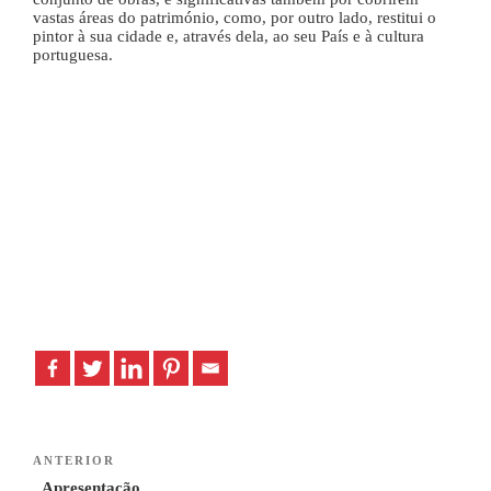
vastas áreas do património, como, por outro lado, restitui o
pintor à sua cidade e, através dela, ao seu País e à cultura
portuguesa.
Navegação
Previous
ANTERIOR
de
Post
Apresentação