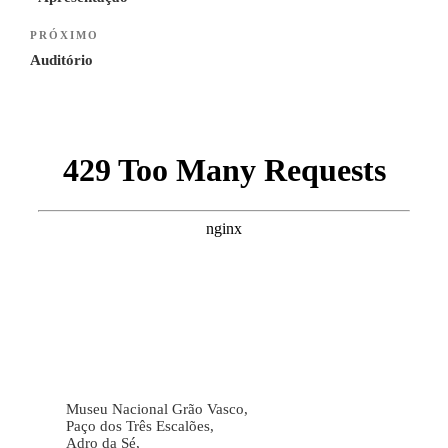
artigos
Next
PRÓXIMO
Post
Auditório
Museu Nacional Grão Vasco,
Paço dos Três Escalões,
Adro da Sé,