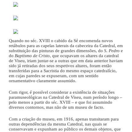
Quando no séc. XVIII o cabido da Sé encomenda novos
retábulos para as capelas laterais da cabeceira da Catedral, em
substituição das pinturas de grandes dimensões, do
S. Pedro
e
do
Baptismo de Cristo
, que ocupavam os altares da catedral
de Viseu, iriam juntar-se a outras que em data anterior haviam
sido já retiradas dos seus respetivos altares, foram então
transferidas para a Sacristia do mesmo espaço catedralício,
em cujas paredes se expuseram, com um sentido
ornamentativo claramente assumido.
Com rigor, é possível considerar a existência de situações
paramuseológicas na Catedral de Viseu, num período longo –
pelo menos a partir do séc. XVIII – e que foi assumindo
diversos contornos, mas não de um museu de facto.
Com a criação do museu, em 1916, apenas transitaram para
outras dependências da mesma Catedral, nas quais se
conservavam e expunham ao público os demais objetos, que