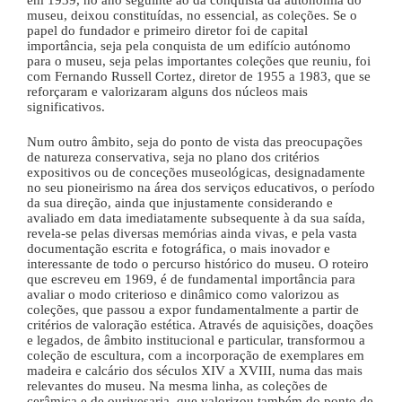
museu, deixou constituídas, no essencial, as coleções. Se o
papel do fundador e primeiro diretor foi de capital
importância, seja pela conquista de um edifício autónomo
para o museu, seja pelas importantes coleções que reuniu, foi
com Fernando Russell Cortez, diretor de 1955 a 1983, que se
reforçaram e valorizaram alguns dos núcleos mais
significativos.
Num outro âmbito, seja do ponto de vista das preocupações
de natureza conservativa, seja no plano dos critérios
expositivos ou de conceções museológicas, designadamente
no seu pioneirismo na área dos serviços educativos, o período
da sua direção, ainda que injustamente considerando e
avaliado em data imediatamente subsequente à da sua saída,
revela-se pelas diversas memórias ainda vivas, e pela vasta
documentação escrita e fotográfica, o mais inovador e
interessante de todo o percurso histórico do museu. O roteiro
que escreveu em 1969, é de fundamental importância para
avaliar o modo criterioso e dinâmico como valorizou as
coleções, que passou a expor fundamentalmente a partir de
critérios de valoração estética. Através de aquisições, doações
e legados, de âmbito institucional e particular, transformou a
coleção de escultura, com a incorporação de exemplares em
madeira e calcário dos séculos XIV a XVIII, numa das mais
relevantes do museu. Na mesma linha, as coleções de
cerâmica e de ourivesaria, que valorizou também do ponto de