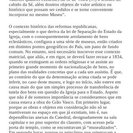
cabido da Sé, além doutros objetos de valor artístico ou
histórico que possam ser cedidos e se torne conveniente
incorporar no mesmo Museu”.
O contexto histórico das reformas republicanas,
especialmente o que deriva da lei de Separação do Estado da
Igreja, com o consequentemente arrolamento de bens
eclesiásticos, configura a uma série de museus, então criados
em distintos pontos geográficos do País, um pano de fundo
comum. No entanto, será necessário inscrever esse contexto
matricial, que aliás, e em rigor, se deverá fazer recuar a 1834,
quando se extinguem as ordens religiosas e se assiste ao
primeiro grande momento de nacionalização de bens, no
plano das realidades concretas que a cada um assistiu. É que,
ao contrário do que da determinação acima citada se pode
inferir, no caso deste museu, e logo no início, não esteve em
causa mais do que um simples processo de transferência de
tutela dos bens em questão da Igreja para o Estado. Aspeto
que não é de somenos importância se considerarmos que em
causa estava a obra do Grão Vasco. Em primeiro lugar,
porque as obras e objetos em consideração não só se
mantiveram no espaço em que já existiam, isto é, nas
dependências anexas da Catedral, designadamente na sala
capitular e no piso superior do claustro, com acesso pela
porta do templo, como se encontravam já “musealizados”.
Em segundo lugar, porque os princípios que orientavam a