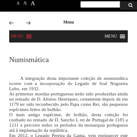
A
A
A
Procurar
Proc
por:
6666
Skip
Menu
to
content
MENU
MENU
Numismática
A integração desta importante coleção de numismática
ocorre com a incorporação do Legado de José Nogueira
Lobo, em 1932.
As primeiras moedas portuguesas terão sido produzidas ainda
no reinado de D. Afonso Henriques, certamente depois de em
1179 ter sido reconhecido pelo Papa como Rei, são pequenos
espécimes feitos de bolhão.
O mais antigo espécime, de bolhão, desta coleção foi
cunhado no reinado de D. Sancho I, rei de Portugal de 1185 a
1211 e percorre todos os períodos da monarquia portuguesa
atá à implantação da república.
Em 2012, o Legado Pereira da Gama, veio enriquecer este