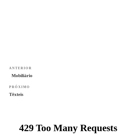
Navegação
Previous
ANTERIOR
de
Post
Mobiliário
artigos
Next
PRÓXIMO
Post
Têxteis