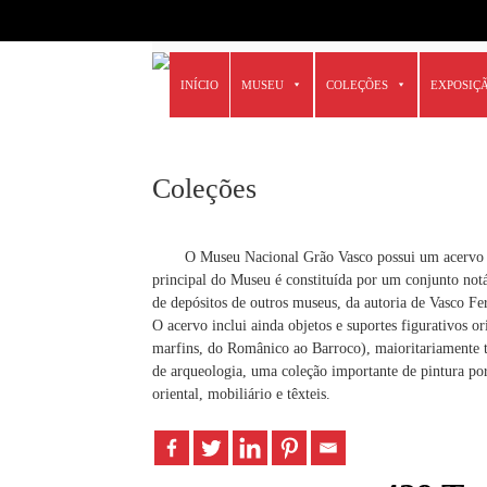
6666
Skip
INÍCIO
MUSEU
COLEÇÕES
EXPOSIÇ
to
content
Coleções
O Museu Nacional Grão Vasco possui um acervo qu
principal do Museu é constituída por um conjunto notáv
de depósitos de outros museus, da autoria de Vasco F
O acervo inclui ainda objetos e suportes figurativos ori
marfins, do Românico ao Barroco), maioritariamente t
de arqueologia, uma coleção importante de pintura po
oriental, mobiliário e têxteis.