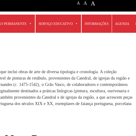
A
A
A
ÃO PERMANENTE
SERVIÇO EDUCATIVO
INFORMAÇÕES
AGENDA
e inclui obras de arte de diversa tipologia e cronologia. A coleção
el de pinturas de retábulo, provenientes da Catedral, de igrejas da região e
ernandes (c. 1475-1542), o Grão Vasco, de colaboradores e contemporâneos.
ginalmente destinados a práticas litúrgicas (pintura, escultura, ourivesaria e
ambém provenientes da Catedral e de igrejas da região, a que acrescem peças
rtuguesa dos séculos XIX e XX, exemplares de faiança portuguesa, porcelana