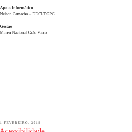
Apoio Informático
Nelson Camacho – DDCI/DGPC
Gestão
Museu Nacional Grão Vasco
POSTED
1 FEVEREIRO, 2018
ON
Acessibilidade