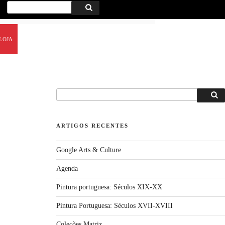
Procurar
Procurar
por:
LOJA
Procurar
Proc
por:
ARTIGOS RECENTES
Google Arts & Culture
Agenda
Pintura portuguesa: Séculos XIX-XX
Pintura Portuguesa: Séculos XVII-XVIII
Coleções Matriz