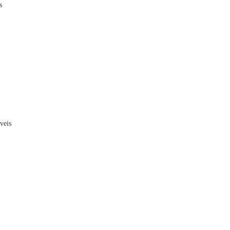
s
veis