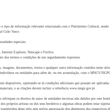
odo o tipo de informação relevante relacionada com o Património Cultural, sendo
al Grão Vasco.
ssidades especiais.
 Internet Explorer, Netscape e Firefox.
nto dos termos e condições de uso seguidamente expressos.
s, imagens, documentos, textos e qualquer outra informação contidos neste síti
tros indivíduos ou entidades para além de, ou em acumulação, com o MNGV/DGP
ais disponíveis, sujeitando-se às condições adicionais que possam ser aplicadas
s materiais, e as citações devem incluir a referência www.mngv.gov.pt .
nfrinjam os direitos de autor de entidades terceiras não detidos por este Instit
dos próprios artistas ou dos seus herdeiros e algumas obras podem estar sujeita
ransferidos deste sítio sem prévia autorização dos detentores dos respectivos di