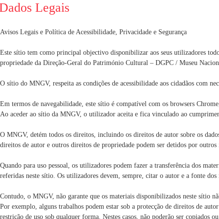
ON
Dados Legais
Avisos Legais e Política de Acessibilidade, Privacidade e Segurança
Este sítio tem como principal objectivo disponibilizar aos seus utilizadores t
propriedade da Direção-Geral do Património Cultural – DGPC / Museu Nacion
O sítio do MNGV, respeita as condições de acessibilidade aos cidadãos com nece
Em termos de navegabilidade, este sítio é compatível com os browsers Chrome,
Ao aceder ao sítio da MNGV, o utilizador aceita e fica vinculado ao cumprime
O MNGV, detém todos os direitos, incluindo os direitos de autor sobre os dado
direitos de autor e outros direitos de propriedade podem ser detidos por ou
Quando para uso pessoal, os utilizadores podem fazer a transferência dos materi
referidas neste sítio. Os utilizadores devem, sempre, citar o autor e a fonte do
Contudo, o MNGV, não garante que os materiais disponibilizados neste sítio não i
Por exemplo, alguns trabalhos podem estar sob a protecção de direitos de autor 
restrição de uso sob qualquer forma. Nestes casos, não poderão ser copiados ou t