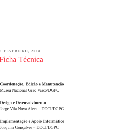
POSTED
1 FEVEREIRO, 2018
ON
Ficha Técnica
Coordenação, Edição e Manutenção
Museu Nacional Grão Vasco/DGPC
Design e Desenvolvimento
Jorge Vila Nova Alves – DDCI/DGPC
Implementação e Apoio Informático
Joaquim Gonçalves – DDCI/DGPC