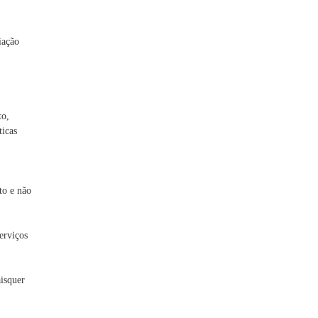
iação
to,
ticas
to e não
erviços
aisquer