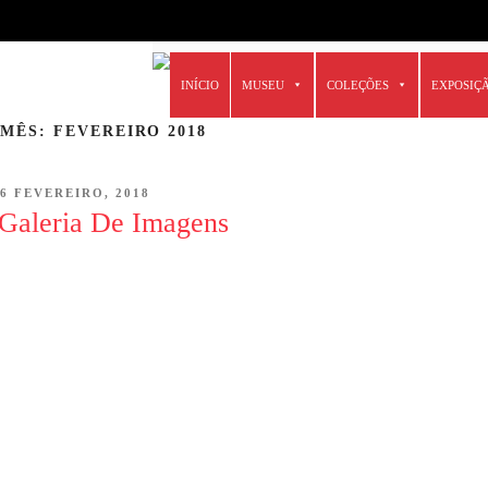
6666
Skip
INÍCIO
MUSEU
COLEÇÕES
EXPOSIÇ
to
content
MÊS: FEVEREIRO 2018
POSTED
6 FEVEREIRO, 2018
ON
Galeria De Imagens